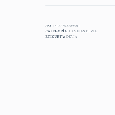
SKU:
6938595386091
CATEGORÍA:
LAMINAS DEVIA
ETIQUETA:
DEVIA