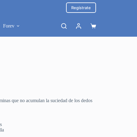
Regístrate
Forev
Carro
de
compra
láminas que no acumulan la suciedad de los dedos
s
la