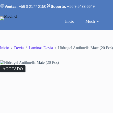
Saltar
🛠️
💬
Ventas:
+56 9 2177 2150
Soporte:
+56 9 5433 6649
al
contenido
Inicio
Moch
Inicio
/
Devia
/
Laminas Devia
/
Hidrogel Antihuella Mate (20 Pcs)
AGOTADO