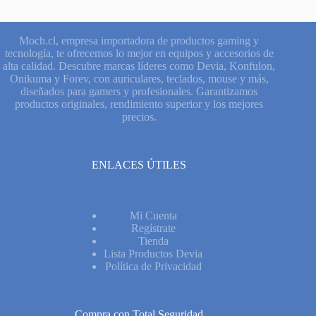
Moch.cl, empresa importadora de productos gaming y
tecnología, te ofrecemos lo mejor en equipos y accesorios de
alta calidad. Descubre marcas líderes como Devia, Konfulon,
Onikuma y Forev, con auriculares, teclados, mouse y más,
diseñados para gamers y profesionales. Garantizamos
productos originales, rendimiento superior y los mejores
precios.
ENLACES ÚTILES
Mi Cuenta
Regístrate
Tienda
Lista Productos Devia
Política de Privacidad
Compra con Total Seguridad