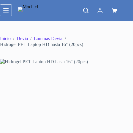
Saltar
al
Carro
contenido
de
compra
Inicio
/
Devia
/
Laminas Devia
/
Hidrogel PET Laptop HD hasta 16″ (20pcs)