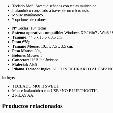
Teclado Mofii Sweet diseñados con teclas multicolor.
Inalámbrico conectado a través de un micro usb.
Mouse Inalámbrico.
7 opciones de colores.
N° Teclas:
104 teclas.
Sistema operativo compatible:
Windows XP / Win7 / Win8 / 
Tamaño:
44,5 x 13,6 x 3,5 cm.
Peso:
658g.
Tamaño Mouse:
10,1 x 7,5 x 3,5 cm.
Peso Mouse:
80g.
Botones Mouse:
5
Conector:
USB Inalámbrico
Material:
ABS
Idioma Teclado:
Ingles, AL CONFIGURARLO AL ESPA
Incluye:
TECLADO MOFII SWEET.
Mouse Inalámbrico con USB / NO BLUETHOOTH.
2 PILAS AA.
Productos relacionados