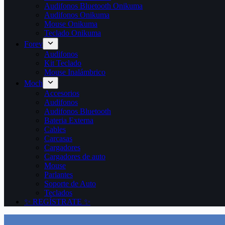
Audifonos Bluetooth Onikuma
Audifonos Onikuma
Mouse Onikuma
Teclado Onikuma
Forev
Audifonos
Kit Teclado
Mouse Inalámbrico
Moch
Accesorios
Audifonos
Audifonos Bluetooth
Bateria Externa
Cables
Carcasas
Cargadores
Cargadores de auto
Mouse
Parlantes
Soporte de Auto
Teclados
✨ REGÍSTRATE ✨