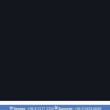
🛠️
💬
Ventas:
+56 9 2177 2150
Soporte:
+56 9 5433 6649