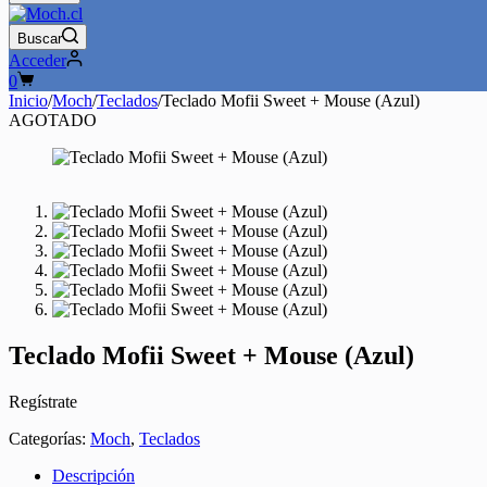
compra
Buscar
Acceder
Carro
0
de
Inicio
/
Moch
/
Teclados
/
Teclado Mofii Sweet + Mouse (Azul)
compra
AGOTADO
Teclado Mofii Sweet + Mouse (Azul)
Regístrate
Categorías:
Moch
,
Teclados
Descripción