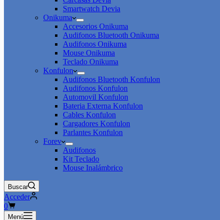
Smartwatch Devia
Onikuma
Accesorios Onikuma
Audifonos Bluetooth Onikuma
Audifonos Onikuma
Mouse Onikuma
Teclado Onikuma
Konfulon
Audifonos Bluetooth Konfulon
Audifonos Konfulon
Automovil Konfulon
Bateria Externa Konfulon
Cables Konfulon
Cargadores Konfulon
Parlantes Konfulon
Forev
Audifonos
Kit Teclado
Mouse Inalámbrico
Buscar
Acceder
Carro
0
de
Menú