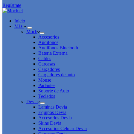
Regístrate
Inicio
Más
Moch
Accesorios
Audifonos
Audifonos Bluetooth
Bateria Externa
Cables
Carcasas
Cargadores
Cargadores de auto
Mouse
Parlantes
Soporte de Auto
Teclados
Devia
Laminas Devia
Equipos Devia
Accesorios Devia
Skins Devia
Accesorios Celular Devia
Carcasas Devia