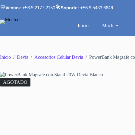
Saltar
🛠️
💬
Ventas:
+56 9 2177 2150
Soporte:
+56 9 5433 6649
al
contenido
Inicio
Moch
Inicio
/
Devia
/
Accesorios Celular Devia
/
PowerBank Magsafe co
AGOTADO