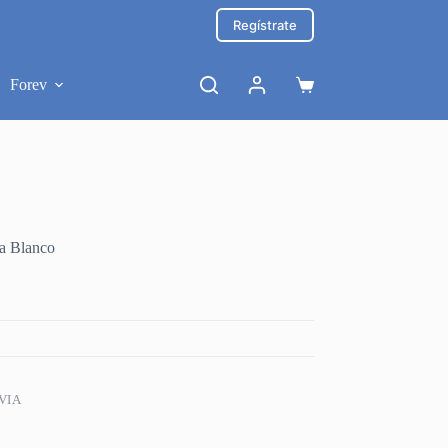
Regístrate
Forev
Carro
de
compra
a Blanco
VIA