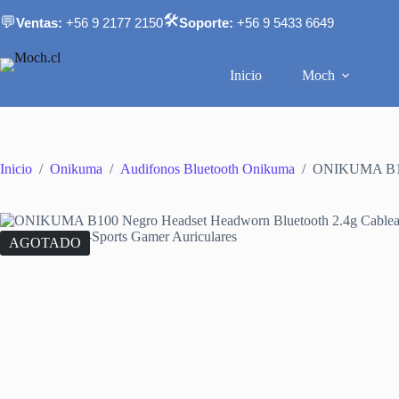
Saltar
🛠️
💬
Ventas:
+56 9 2177 2150
Soporte:
+56 9 5433 6649
al
contenido
Inicio
Moch
Inicio
/
Onikuma
/
Audifonos Bluetooth Onikuma
/
ONIKUMA B100 
AGOTADO