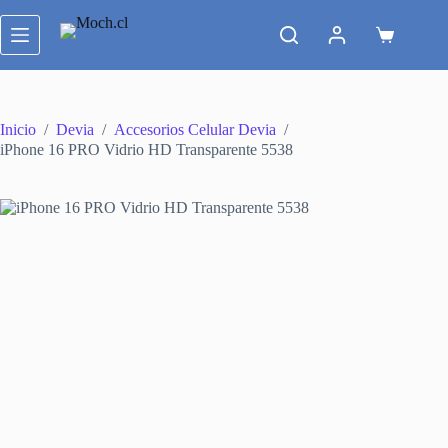
Saltar
al
Carro
contenido
de
compra
Inicio
/
Devia
/
Accesorios Celular Devia
/
iPhone 16 PRO Vidrio HD Transparente 5538