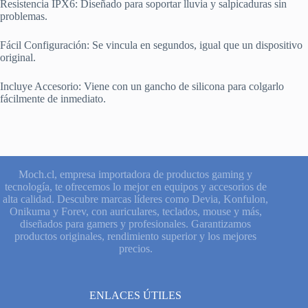
Resistencia IPX6: Diseñado para soportar lluvia y salpicaduras sin
problemas.
Fácil Configuración: Se vincula en segundos, igual que un dispositivo
original.
Incluye Accesorio: Viene con un gancho de silicona para colgarlo
fácilmente de inmediato.
Moch.cl, empresa importadora de productos gaming y
tecnología, te ofrecemos lo mejor en equipos y accesorios de
alta calidad. Descubre marcas líderes como Devia, Konfulon,
Onikuma y Forev, con auriculares, teclados, mouse y más,
diseñados para gamers y profesionales. Garantizamos
productos originales, rendimiento superior y los mejores
precios.
ENLACES ÚTILES