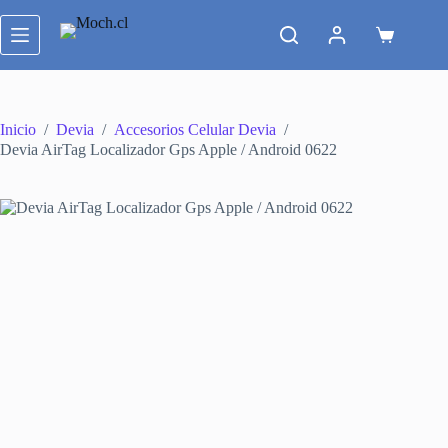
Saltar
al
Carro
contenido
de
compra
Inicio
/
Devia
/
Accesorios Celular Devia
/
Devia AirTag Localizador Gps Apple / Android 0622