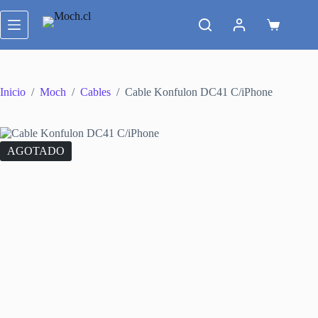
Saltar
al
Carro
contenido
de
compra
Inicio
/
Moch
/
Cables
/
Cable Konfulon DC41 C/iPhone
AGOTADO