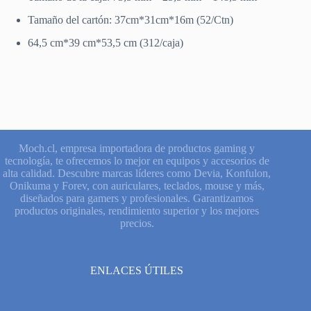
Tamaño del cartón: 37cm*31cm*16m (52/Ctn)
64,5 cm*39 cm*53,5 cm (312/caja)
Moch.cl, empresa importadora de productos gaming y
tecnología, te ofrecemos lo mejor en equipos y accesorios de
alta calidad. Descubre marcas líderes como Devia, Konfulon,
Onikuma y Forev, con auriculares, teclados, mouse y más,
diseñados para gamers y profesionales. Garantizamos
productos originales, rendimiento superior y los mejores
precios.
ENLACES ÚTILES