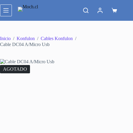
Saltar
al
Carro
contenido
de
compra
Inicio
/
Konfulon
/
Cables Konfulon
/
Cable DC04 A/Micro Usb
AGOTADO