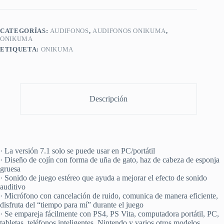
CATEGORÍAS:
AUDIFONOS
,
AUDIFONOS ONIKUMA
,
ONIKUMA
ETIQUETA:
ONIKUMA
Descripción
· La versión 7.1 solo se puede usar en PC/portátil
· Diseño de cojín con forma de uña de gato, haz de cabeza de esponja
gruesa
· Sonido de juego estéreo que ayuda a mejorar el efecto de sonido
auditivo
· Micrófono con cancelación de ruido, comunica de manera eficiente,
disfruta del “tiempo para mí” durante el juego
· Se empareja fácilmente con PS4, PS Vita, computadora portátil, PC,
tabletas, teléfonos inteligentes, Nintendo y varios otros modelos.