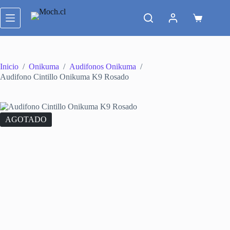
Saltar
al
Carro
contenido
de
compra
Inicio
/
Onikuma
/
Audifonos Onikuma
/
Audifono Cintillo Onikuma K9 Rosado
AGOTADO