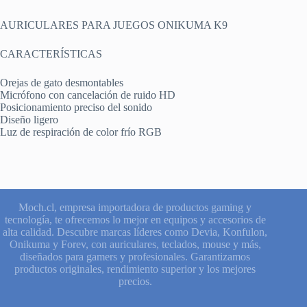
AURICULARES PARA JUEGOS ONIKUMA K9
CARACTERÍSTICAS
Orejas de gato desmontables
Micrófono con cancelación de ruido HD
Posicionamiento preciso del sonido
Diseño ligero
Luz de respiración de color frío RGB
Moch.cl, empresa importadora de productos gaming y
tecnología, te ofrecemos lo mejor en equipos y accesorios de
alta calidad. Descubre marcas líderes como Devia, Konfulon,
Onikuma y Forev, con auriculares, teclados, mouse y más,
diseñados para gamers y profesionales. Garantizamos
productos originales, rendimiento superior y los mejores
precios.