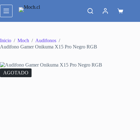
Saltar
al
Carro
contenido
de
compra
Inicio
/
Moch
/
Audifonos
/
Audifono Gamer Onikuma X15 Pro Negro RGB
AGOTADO