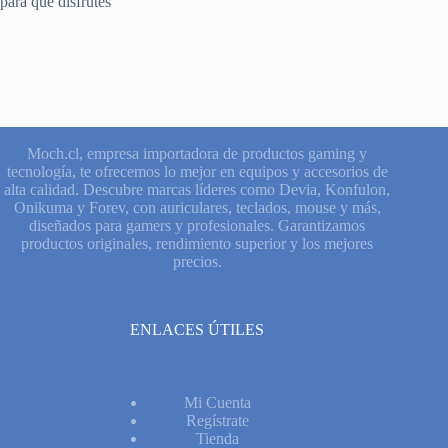
para que disfrutes
Moch.cl, empresa importadora de productos gaming y
tecnología, te ofrecemos lo mejor en equipos y accesorios de
alta calidad. Descubre marcas líderes como Devia, Konfulon,
Onikuma y Forev, con auriculares, teclados, mouse y más,
diseñados para gamers y profesionales. Garantizamos
productos originales, rendimiento superior y los mejores
precios.
ENLACES ÚTILES
Mi Cuenta
Regístrate
Tienda